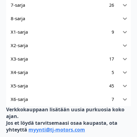
7-sarja
26
8-sarja
X1-sarja
9
X2-sarja
X3-sarja
17
X4-sarja
5
X5-sarja
45
X6-sarja
7
Verkkokauppaan lisätään uusia purkuosia koko
ajan.
Jos et löydä tarvitsemaasi osaa kaupasta, ota
yhteyttä
myynti@tj-motors.com