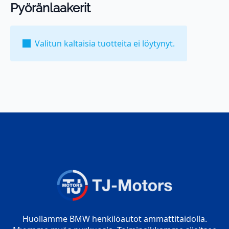
Pyöränlaakerit
Valitun kaltaisia tuotteita ei löytynyt.
Huollamme BMW henkilöautot ammattitaidolla.