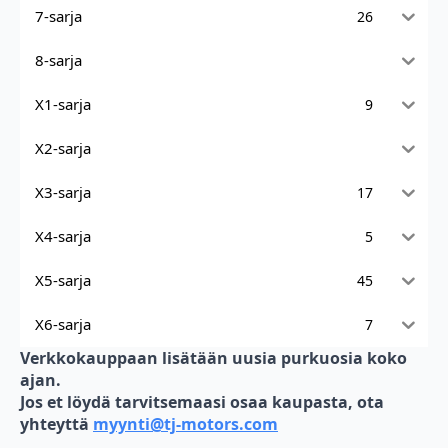
7-sarja
26
8-sarja
X1-sarja
9
X2-sarja
X3-sarja
17
X4-sarja
5
X5-sarja
45
X6-sarja
7
Verkkokauppaan lisätään uusia purkuosia koko
ajan.
Jos et löydä tarvitsemaasi osaa kaupasta, ota
yhteyttä
myynti@tj-motors.com