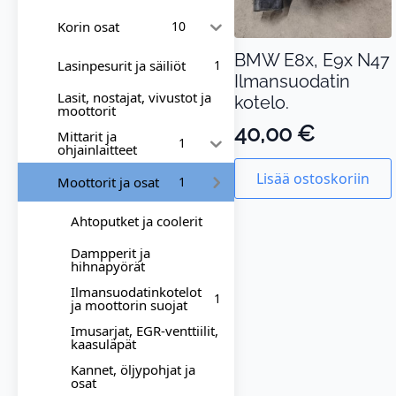
Korin osat
10
BMW E8x, E9x N47
Lasinpesurit ja säiliöt
1
Ilmansuodatin
Lasit, nostajat, vivustot ja
kotelo.
moottorit
40,00
€
Mittarit ja
1
ohjainlaitteet
Lisää ostoskoriin
Moottorit ja osat
1
Ahtoputket ja coolerit
Dampperit ja
hihnapyörät
Ilmansuodatinkotelot
1
ja moottorin suojat
Imusarjat, EGR-venttiilit,
kaasuläpät
Kannet, öljypohjat ja
osat