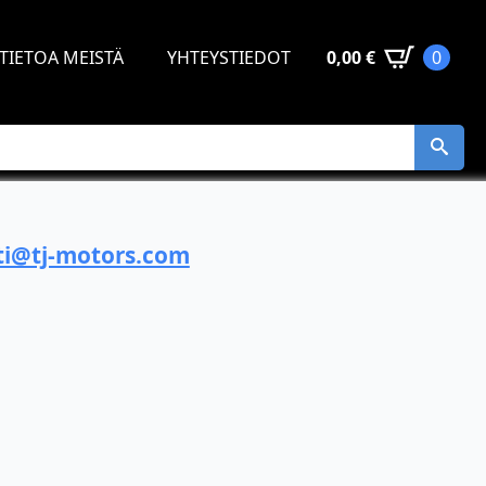
TIETOA MEISTÄ
YHTEYSTIEDOT
0,00
€
0
i@tj-motors.com