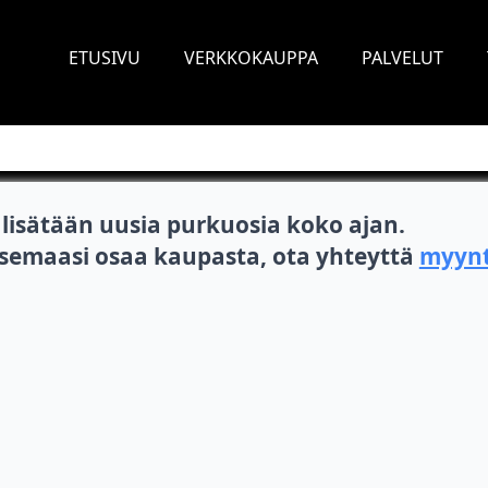
ETUSIVU
VERKKOKAUPPA
PALVELUT
isätään uusia purkuosia koko ajan.
itsemaasi osaa kaupasta, ota yhteyttä
myynt