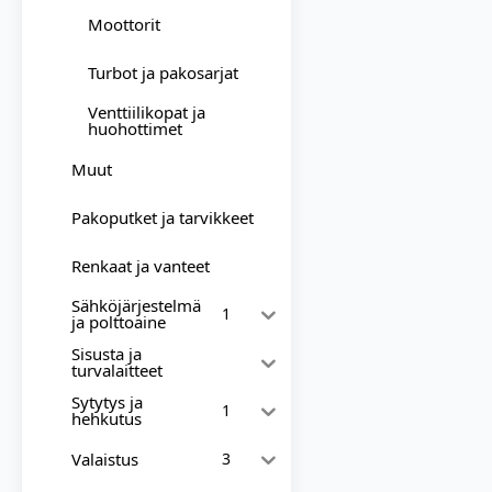
Moottorit
Turbot ja pakosarjat
Venttiilikopat ja
huohottimet
Muut
Pakoputket ja tarvikkeet
Renkaat ja vanteet
Sähköjärjestelmä
1
ja polttoaine
Sisusta ja
turvalaitteet
Sytytys ja
1
hehkutus
Valaistus
3