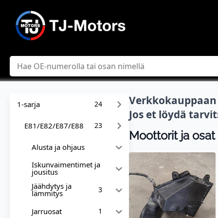
Hae
Verkkokauppaan l
1-sarja
24
Jos et löydä tarv
E81/E82/E87/E88
23
Moottorit ja osat
Alusta ja ohjaus
Iskunvaimentimet ja
jousitus
Jäähdytys ja
3
lämmitys
Jarruosat
1