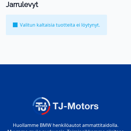
Jarrulevyt
Valitun kaltaisia tuotteita ei löytynyt.
Huollamme BMW henkilöautot ammattitaidolla.