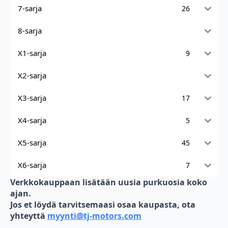
7-sarja
26
8-sarja
X1-sarja
9
X2-sarja
X3-sarja
17
X4-sarja
5
X5-sarja
45
X6-sarja
7
Verkkokauppaan lisätään uusia purkuosia koko
ajan.
Jos et löydä tarvitsemaasi osaa kaupasta, ota
yhteyttä
myynti@tj-motors.com