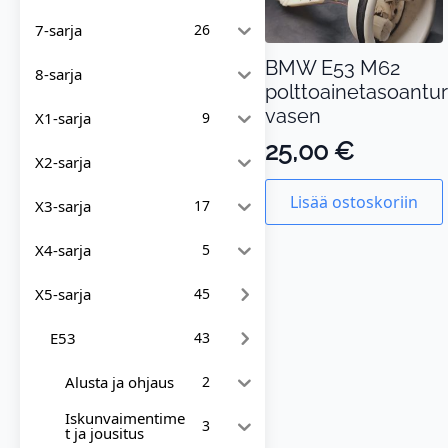
7-sarja
26
BMW E53 M62
8-sarja
polttoainetasoanturi
vasen
X1-sarja
9
25,00
€
X2-sarja
Lisää ostoskoriin
X3-sarja
17
X4-sarja
5
X5-sarja
45
E53
43
Alusta ja ohjaus
2
Iskunvaimentime
3
t ja jousitus