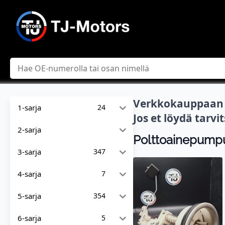
Hae
Verkkokauppaan l
1-sarja
24
Jos et löydä tarv
2-sarja
Polttoainepump
3-sarja
347
4-sarja
7
5-sarja
354
6-sarja
5