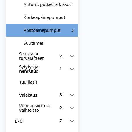
Anturit, putket ja kiskot
Korkeapainepumput
Polttoainepumput
3
Suuttimet
Sisusta ja
2
turvalaitteet
Sytytys ja
1
hehkutus
Tuulilasit
Valaistus
5
Voimansiirto ja
2
vaihteisto
E70
7