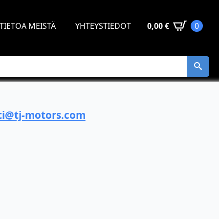
TIETOA MEISTÄ
YHTEYSTIEDOT
0,00
€
0
i@tj-motors.com