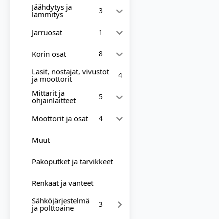
Jäähdytys ja
3
lämmitys
Jarruosat
1
Korin osat
8
Lasit, nostajat, vivustot
4
ja moottorit
Mittarit ja
5
ohjainlaitteet
Moottorit ja osat
4
Muut
Pakoputket ja tarvikkeet
Renkaat ja vanteet
Sähköjärjestelmä
3
ja polttoaine