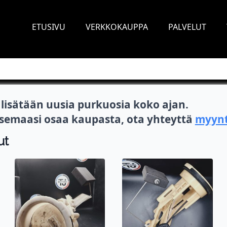
ETUSIVU
VERKKOKAUPPA
PALVELUT
isätään uusia purkuosia koko ajan.
itsemaasi osaa kaupasta, ota yhteyttä
myynt
ut