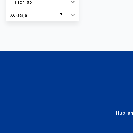
F15/F85
X6-sarja
7
Huolla