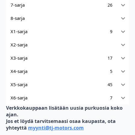
7-sarja
26
8-sarja
X1-sarja
9
X2-sarja
X3-sarja
17
X4-sarja
5
X5-sarja
45
X6-sarja
7
Verkkokauppaan lisätään uusia purkuosia koko
ajan.
Jos et löydä tarvitsemaasi osaa kaupasta, ota
yhteyttä
myynti@tj-motors.com