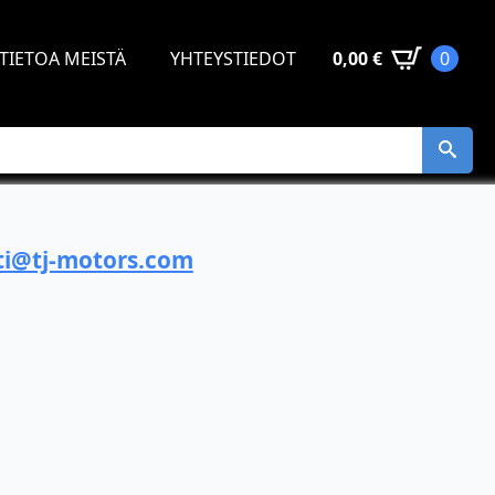
TIETOA MEISTÄ
YHTEYSTIEDOT
0,00
€
0
i@tj-motors.com