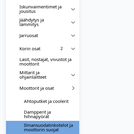
Iskunvaimentimet ja
jousitus
Jäähdytys ja
lämmitys
Jarruosat
Korin osat
2
Lasit, nostajat, vivustot ja
moottorit
Mittarit ja
ohjainlaitteet
Moottorit ja osat
Ahtoputket ja coolerit
Dampperit ja
hihnapyörät
Ilmansuodatinkotelot ja
moottorin suojat