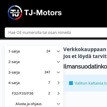
Hae
Verkkokauppaan l
1-sarja
24
Jos et löydä tarv
2-sarja
Ilmansuodatinkot
3-sarja
347
4-sarja
7
Valitun kaltaisia t
F32/F33/F36
2
Alusta ja ohjaus