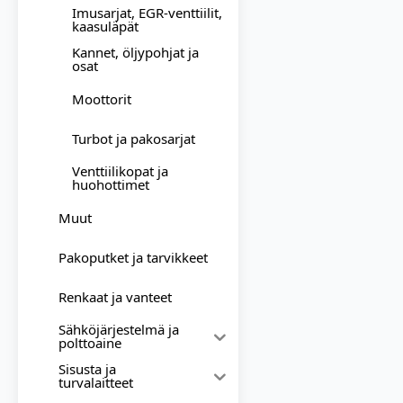
Imusarjat, EGR-venttiilit,
kaasuläpät
Kannet, öljypohjat ja
osat
Moottorit
Turbot ja pakosarjat
Venttiilikopat ja
huohottimet
Muut
Pakoputket ja tarvikkeet
Renkaat ja vanteet
Sähköjärjestelmä ja
polttoaine
Sisusta ja
turvalaitteet