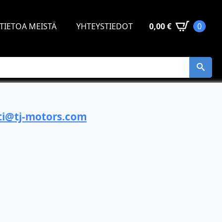
TIETOA MEISTÄ
YHTEYSTIEDOT
0,00
€
0
i@tj-motors.com