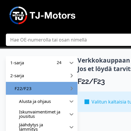
Hae
Verkkokauppaan l
1-sarja
24
Jos et löydä tarv
2-sarja
F22/F23
F22/F23
Alusta ja ohjaus
Valitun kaltaisia t
Iskunvaimentimet ja
jousitus
Jäähdytys ja
lämmitys