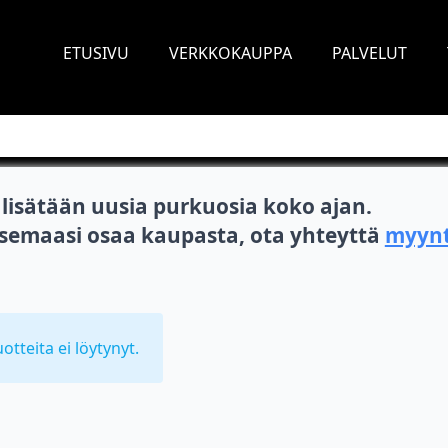
ETUSIVU
VERKKOKAUPPA
PALVELUT
isätään uusia purkuosia koko ajan.
itsemaasi osaa kaupasta, ota yhteyttä
myynt
uotteita ei löytynyt.