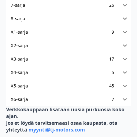
7-sarja
26
8-sarja
X1-sarja
9
X2-sarja
X3-sarja
17
X4-sarja
5
X5-sarja
45
X6-sarja
7
Verkkokauppaan lisätään uusia purkuosia koko
ajan.
Jos et löydä tarvitsemaasi osaa kaupasta, ota
yhteyttä
myynti@tj-motors.com