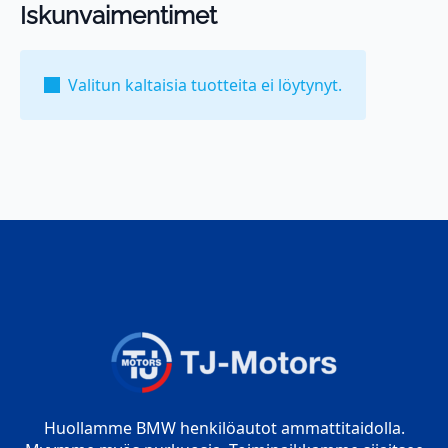
Iskunvaimentimet
Valitun kaltaisia tuotteita ei löytynyt.
Huollamme BMW henkilöautot ammattitaidolla.