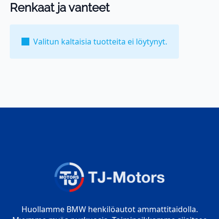
Renkaat ja vanteet
Valitun kaltaisia tuotteita ei löytynyt.
Huollamme BMW henkilöautot ammattitaidolla.