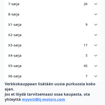
7-sarja
26
8-sarja
X1-sarja
9
X2-sarja
X3-sarja
17
X4-sarja
5
X5-sarja
45
X6-sarja
7
Verkkokauppaan lisätään uusia purkuosia koko
ajan.
Jos et löydä tarvitsemaasi osaa kaupasta, ota
yhteyttä
myynti@tj-motors.com