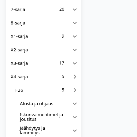
7-sarja
26
8-sarja
X1-sarja
9
X2-sarja
X3-sarja
17
X4-sarja
5
F26
5
Alusta ja ohjaus
Iskunvaimentimet ja
jousitus
Jäähdytys ja
lämmitys