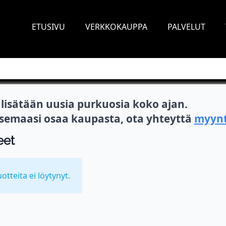
ETUSIVU
VERKKOKAUPPA
PALVELUT
isätään uusia purkuosia koko ajan.
itsemaasi osaa kaupasta, ota yhteyttä
myynt
eet
uotteita ei löytynyt.