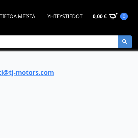
TIETOA MEISTÄ
YHTEYSTIEDOT
0,00
€
0
i@tj-motors.com