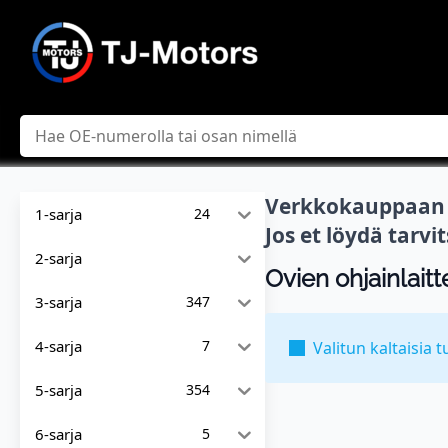
Hae
Verkkokauppaan l
1-sarja
24
Jos et löydä tarv
2-sarja
Ovien ohjainlaitt
3-sarja
347
4-sarja
7
Valitun kaltaisia t
5-sarja
354
6-sarja
5