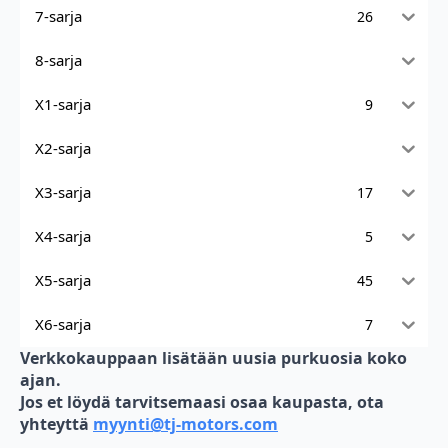
7-sarja
26
8-sarja
X1-sarja
9
X2-sarja
X3-sarja
17
X4-sarja
5
X5-sarja
45
X6-sarja
7
Verkkokauppaan lisätään uusia purkuosia koko
ajan.
Jos et löydä tarvitsemaasi osaa kaupasta, ota
yhteyttä
myynti@tj-motors.com