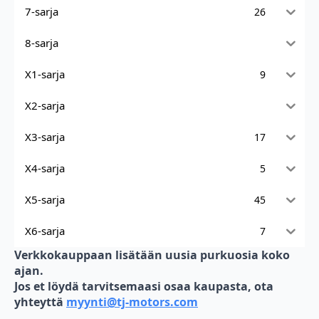
7-sarja
26
8-sarja
X1-sarja
9
X2-sarja
X3-sarja
17
X4-sarja
5
X5-sarja
45
X6-sarja
7
Verkkokauppaan lisätään uusia purkuosia koko
ajan.
Jos et löydä tarvitsemaasi osaa kaupasta, ota
yhteyttä
myynti@tj-motors.com