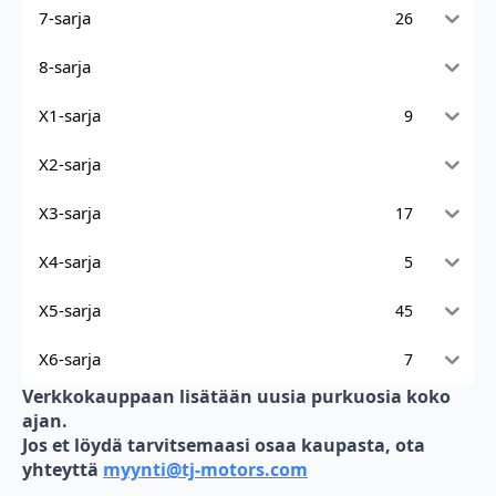
7-sarja
26
8-sarja
X1-sarja
9
X2-sarja
X3-sarja
17
X4-sarja
5
X5-sarja
45
X6-sarja
7
Verkkokauppaan lisätään uusia purkuosia koko
ajan.
Jos et löydä tarvitsemaasi osaa kaupasta, ota
yhteyttä
myynti@tj-motors.com