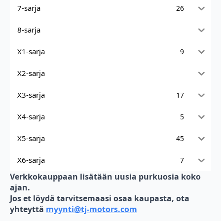
7-sarja
26
8-sarja
X1-sarja
9
X2-sarja
X3-sarja
17
X4-sarja
5
X5-sarja
45
X6-sarja
7
Verkkokauppaan lisätään uusia purkuosia koko
ajan.
Jos et löydä tarvitsemaasi osaa kaupasta, ota
yhteyttä
myynti@tj-motors.com