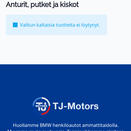
Anturit, putket ja kiskot
Valitun kaltaisia tuotteita ei löytynyt.
Huollamme BMW henkilöautot ammattitaidolla.