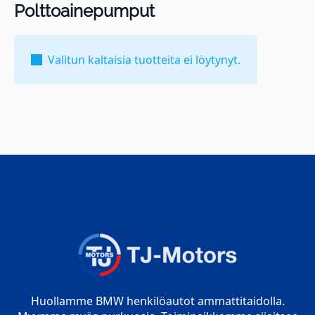
Polttoainepumput
Valitun kaltaisia tuotteita ei löytynyt.
Huollamme BMW henkilöautot ammattitaidolla.