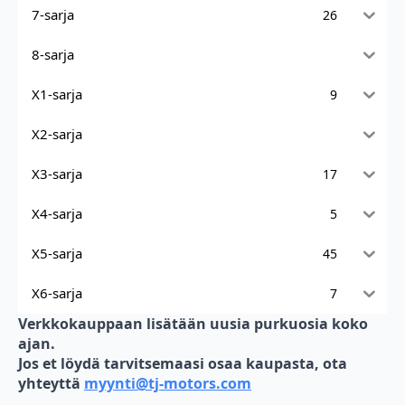
7-sarja
26
8-sarja
X1-sarja
9
X2-sarja
X3-sarja
17
X4-sarja
5
X5-sarja
45
X6-sarja
7
Verkkokauppaan lisätään uusia purkuosia koko
ajan.
Jos et löydä tarvitsemaasi osaa kaupasta, ota
yhteyttä
myynti@tj-motors.com