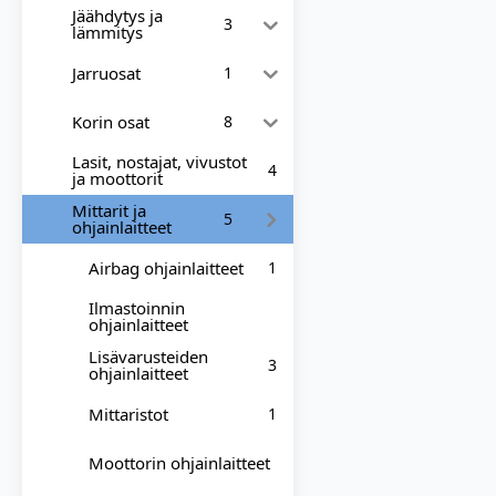
Jäähdytys ja
3
lämmitys
Jarruosat
1
Korin osat
8
Lasit, nostajat, vivustot
4
ja moottorit
Mittarit ja
5
ohjainlaitteet
Airbag ohjainlaitteet
1
Ilmastoinnin
ohjainlaitteet
Lisävarusteiden
3
ohjainlaitteet
Mittaristot
1
Moottorin ohjainlaitteet