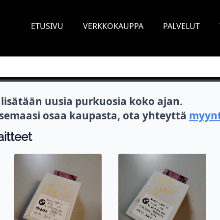
ETUSIVU
VERKKOKAUPPA
PALVELUT
isätään uusia purkuosia koko ajan.
itsemaasi osaa kaupasta, ota yhteyttä
myynt
aitteet