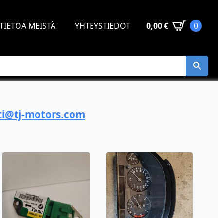
TIETOA MEISTÄ
YHTEYSTIEDOT
0,00
€
0
i@tj-motors.com