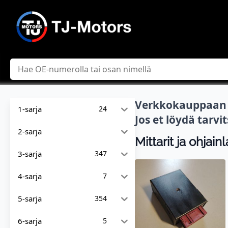
Hae
Verkkokauppaan l
1-sarja
24
Jos et löydä tarv
2-sarja
Mittarit ja ohjainl
3-sarja
347
4-sarja
7
5-sarja
354
6-sarja
5