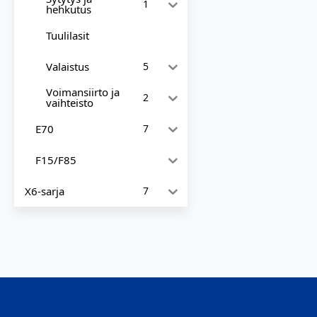
1
hehkutus
Tuulilasit
Valaistus
5
Voimansiirto ja
2
vaihteisto
E70
7
F15/F85
X6-sarja
7