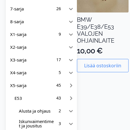
7-sarja
26
BMW
8-sarja
E39/E38/E53
VALOJEN
X1-sarja
9
OHJAINLAITE
X2-sarja
10,00
€
X3-sarja
17
Lisää ostoskoriin
X4-sarja
5
X5-sarja
45
E53
43
Alusta ja ohjaus
2
Iskunvaimentime
3
t ja jousitus