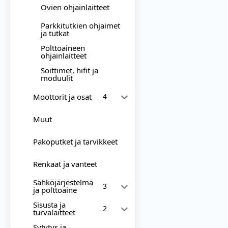
Ovien ohjainlaitteet
Parkkitutkien ohjaimet
ja tutkat
Polttoaineen
ohjainlaitteet
Soittimet, hifit ja
moduulit
Moottorit ja osat
4
Muut
Pakoputket ja tarvikkeet
Renkaat ja vanteet
Sähköjärjestelmä
3
ja polttoaine
Sisusta ja
2
turvalaitteet
Sytytys ja