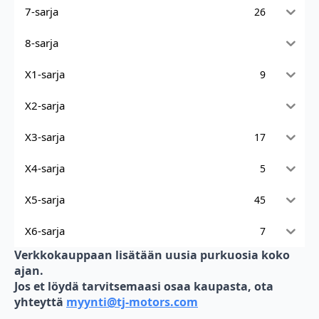
7-sarja
26
8-sarja
X1-sarja
9
X2-sarja
X3-sarja
17
X4-sarja
5
X5-sarja
45
X6-sarja
7
Verkkokauppaan lisätään uusia purkuosia koko
ajan.
Jos et löydä tarvitsemaasi osaa kaupasta, ota
yhteyttä
myynti@tj-motors.com