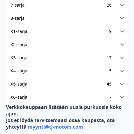
7-sarja
26
8-sarja
X1-sarja
9
X2-sarja
X3-sarja
17
X4-sarja
5
X5-sarja
45
X6-sarja
7
Verkkokauppaan lisätään uusia purkuosia koko
ajan.
Jos et löydä tarvitsemaasi osaa kaupasta, ota
yhteyttä
myynti@tj-motors.com