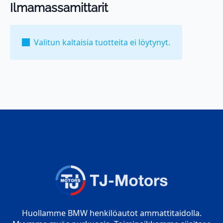
Ilmamassamittarit
Valitun kaltaisia tuotteita ei löytynyt.
Huollamme BMW henkilöautot ammattitaidolla.