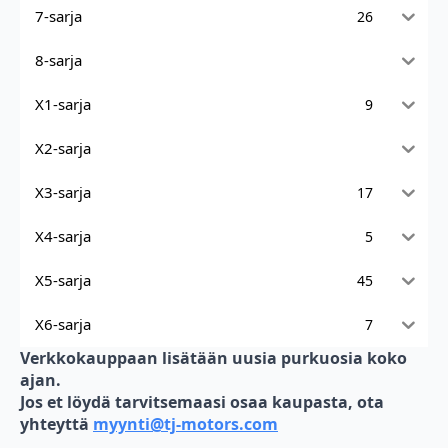
7-sarja
26
8-sarja
X1-sarja
9
X2-sarja
X3-sarja
17
X4-sarja
5
X5-sarja
45
X6-sarja
7
Verkkokauppaan lisätään uusia purkuosia koko
ajan.
Jos et löydä tarvitsemaasi osaa kaupasta, ota
yhteyttä
myynti@tj-motors.com