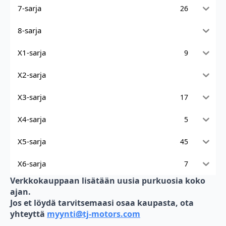
7-sarja
26
8-sarja
X1-sarja
9
X2-sarja
X3-sarja
17
X4-sarja
5
X5-sarja
45
X6-sarja
7
Verkkokauppaan lisätään uusia purkuosia koko
ajan.
Jos et löydä tarvitsemaasi osaa kaupasta, ota
yhteyttä
myynti@tj-motors.com