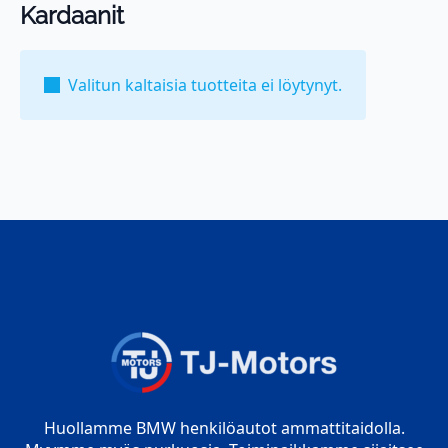
Kardaanit
Valitun kaltaisia tuotteita ei löytynyt.
Huollamme BMW henkilöautot ammattitaidolla.