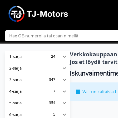
Hae
Verkkokauppaan l
1-sarja
24
Jos et löydä tarv
2-sarja
Iskunvaimentimet
3-sarja
347
4-sarja
7
Valitun kaltaisia t
5-sarja
354
6-sarja
5