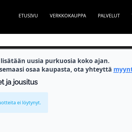
ETUSIVU
VERKKOKAUPPA
PALVELUT
isätään uusia purkuosia koko ajan.
itsemaasi osaa kaupasta, ota yhteyttä
myynt
 ja jousitus
uotteita ei löytynyt.