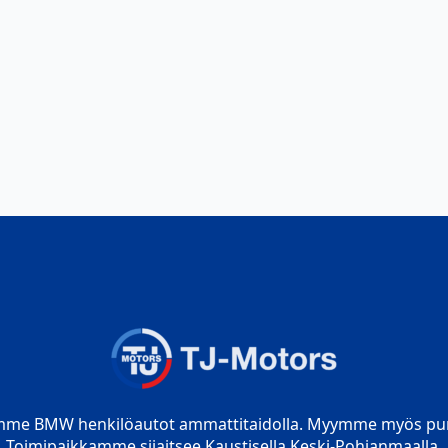
mme BMW henkilöautot ammattitaidolla. Myymme myös pur
Toimipaikkamme sijaitsee Kaustisella Keski-Pohjanmaalla.