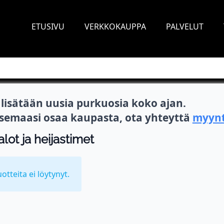
ETUSIVU
VERKKOKAUPPA
PALVELUT
isätään uusia purkuosia koko ajan.
itsemaasi osaa kaupasta, ota yhteyttä
myynt
alot ja heijastimet
uotteita ei löytynyt.