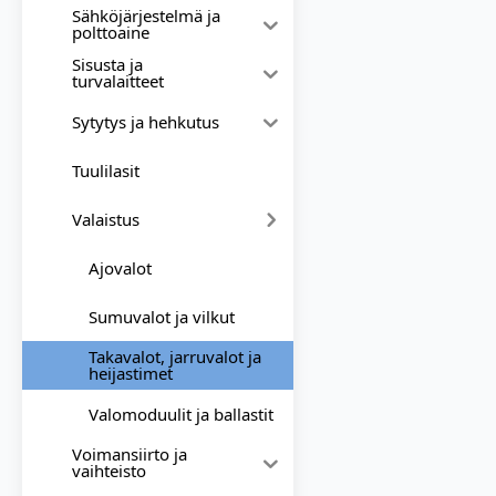
Sähköjärjestelmä ja
polttoaine
Sisusta ja
turvalaitteet
Sytytys ja hehkutus
Tuulilasit
Valaistus
Ajovalot
Sumuvalot ja vilkut
Takavalot, jarruvalot ja
heijastimet
Valomoduulit ja ballastit
Voimansiirto ja
vaihteisto