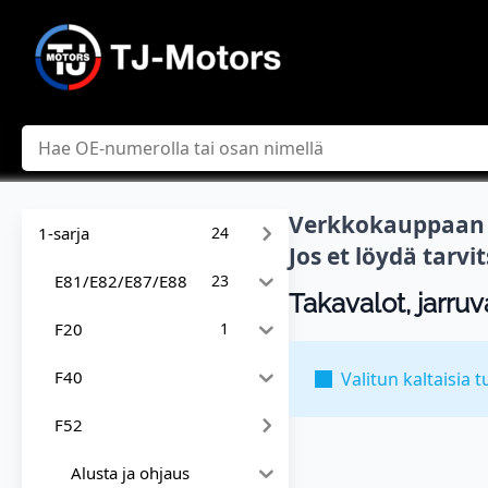
Hae
Verkkokauppaan l
1-sarja
24
Jos et löydä tarv
E81/E82/E87/E88
23
Takavalot, jarruv
F20
1
F40
Valitun kaltaisia t
F52
Alusta ja ohjaus