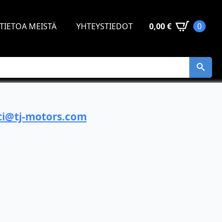
TIETOA MEISTÄ
YHTEYSTIEDOT
0,00
€
0
i@tj-motors.com