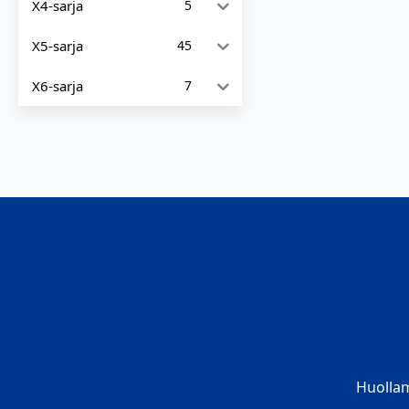
X4-sarja
5
X5-sarja
45
X6-sarja
7
Huolla