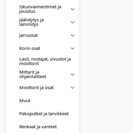
Iskunvaimentimet ja
jousitus
Jäähdytys ja
lämmitys
Jarruosat
Korin osat
Lasit, nostajat, vivustot ja
moottorit
Mittarit ja
ohjainlaitteet
Moottorit ja osat
Muut
Pakoputket ja tarvikkeet
Renkaat ja vanteet