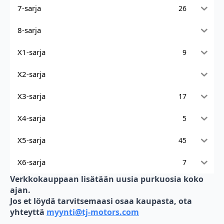
7-sarja
26
8-sarja
X1-sarja
9
X2-sarja
X3-sarja
17
X4-sarja
5
X5-sarja
45
X6-sarja
7
Verkkokauppaan lisätään uusia purkuosia koko
ajan.
Jos et löydä tarvitsemaasi osaa kaupasta, ota
yhteyttä
myynti@tj-motors.com