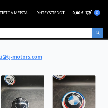
TIETOA MEISTÄ
YHTEYSTIEDOT
0,00
€
0
i@tj-motors.com