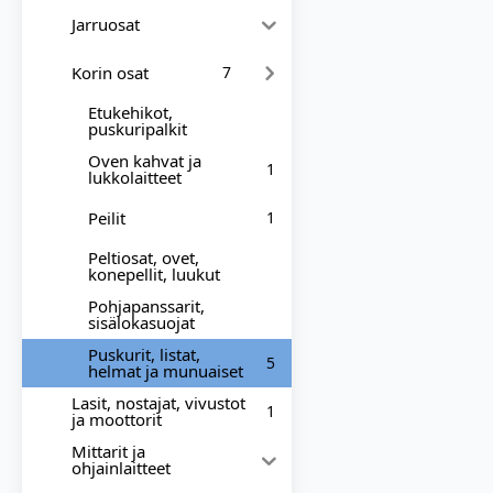
Jarruosat
Korin osat
7
Etukehikot,
puskuripalkit
Oven kahvat ja
1
lukkolaitteet
Peilit
1
Peltiosat, ovet,
konepellit, luukut
Pohjapanssarit,
sisälokasuojat
Puskurit, listat,
5
helmat ja munuaiset
Lasit, nostajat, vivustot
1
ja moottorit
Mittarit ja
ohjainlaitteet