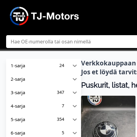
Hae
Verkkokauppaan l
1-sarja
24
Jos et löydä tarv
2-sarja
Puskurit, listat,
3-sarja
347
4-sarja
7
5-sarja
354
6-sarja
5