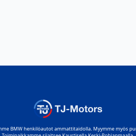
mme BMW henkilöautot ammattitaidolla. Myymme myös pur
Toimipaikkamme sijaitsee Kaustisella Keski-Pohjanmaalla.