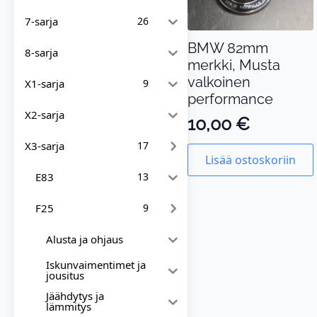
7-sarja
26
BMW 82mm
8-sarja
merkki, Musta
valkoinen
X1-sarja
9
performance
X2-sarja
10,00
€
X3-sarja
17
Lisää ostoskoriin
E83
13
F25
9
Alusta ja ohjaus
Iskunvaimentimet ja
jousitus
Jäähdytys ja
lämmitys