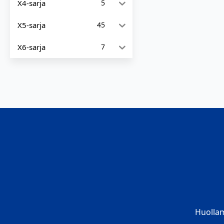
X4-sarja
5
X5-sarja
45
X6-sarja
7
Huolla