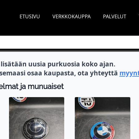
ETUSIVU
VERKKOKAUPPA
PALVELUT
isätään uusia purkuosia koko ajan.
itsemaasi osaa kaupasta, ota yhteyttä
myynt
 helmat ja munuaiset