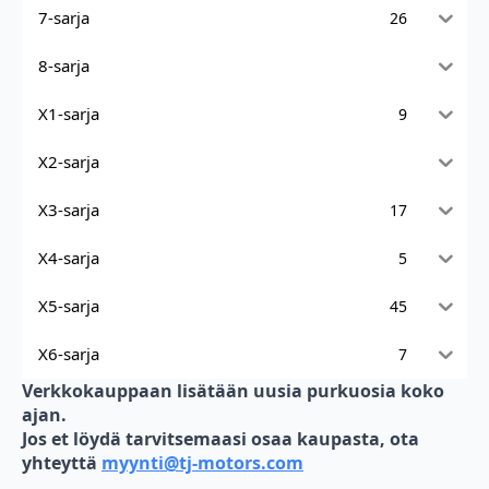
7-sarja
26
8-sarja
X1-sarja
9
X2-sarja
X3-sarja
17
X4-sarja
5
X5-sarja
45
X6-sarja
7
Verkkokauppaan lisätään uusia purkuosia koko
ajan.
Jos et löydä tarvitsemaasi osaa kaupasta, ota
yhteyttä
myynti@tj-motors.com