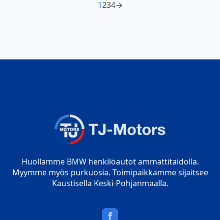
1
2
3
4
→
Huollamme BMW henkilöautot ammattitaidolla.
Myymme myös purkuosia. Toimipaikkamme sijaitsee
Kaustisella Keski-Pohjanmaalla.