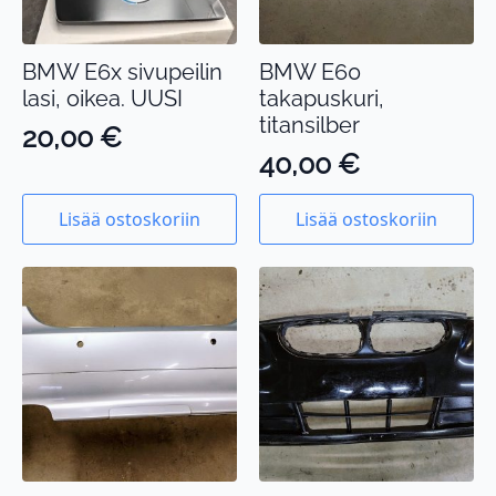
BMW E6x sivupeilin
BMW E60
lasi, oikea. UUSI
takapuskuri,
titansilber
20,00
€
40,00
€
Lisää ostoskoriin
Lisää ostoskoriin