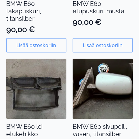
BMW E60
BMW E60
takapuskuri,
etupuskuri, musta
titansilber
90,00
€
90,00
€
Lisää ostoskoriin
Lisää ostoskoriin
BMW E60 lci
BMW E60 sivupeili,
etukehikko
vasen, titansilber