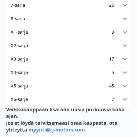
7-sarja
26
8-sarja
X1-sarja
9
X2-sarja
X3-sarja
17
X4-sarja
5
X5-sarja
45
X6-sarja
7
Verkkokauppaan lisätään uusia purkuosia koko
ajan.
Jos et löydä tarvitsemaasi osaa kaupasta, ota
yhteyttä
myynti@tj-motors.com