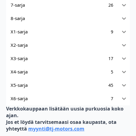
7-sarja
26
8-sarja
X1-sarja
9
X2-sarja
X3-sarja
17
X4-sarja
5
X5-sarja
45
X6-sarja
7
Verkkokauppaan lisätään uusia purkuosia koko
ajan.
Jos et löydä tarvitsemaasi osaa kaupasta, ota
yhteyttä
myynti@tj-motors.com