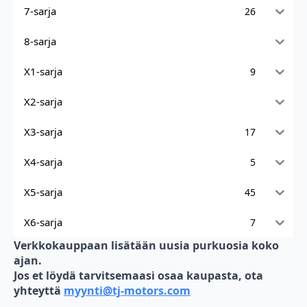
7-sarja
26
8-sarja
X1-sarja
9
X2-sarja
X3-sarja
17
X4-sarja
5
X5-sarja
45
X6-sarja
7
Verkkokauppaan lisätään uusia purkuosia koko
ajan.
Jos et löydä tarvitsemaasi osaa kaupasta, ota
yhteyttä
myynti@tj-motors.com