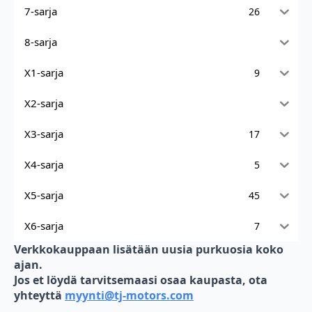
7-sarja
26
8-sarja
X1-sarja
9
X2-sarja
X3-sarja
17
X4-sarja
5
X5-sarja
45
X6-sarja
7
Verkkokauppaan lisätään uusia purkuosia koko
ajan.
Jos et löydä tarvitsemaasi osaa kaupasta, ota
yhteyttä
myynti@tj-motors.com