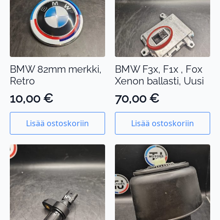
BMW 82mm merkki,
BMW F3x, F1x , F0x
Retro
Xenon ballasti, Uusi
10,00
€
70,00
€
Lisää ostoskoriin
Lisää ostoskoriin