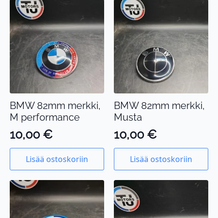
BMW 82mm merkki,
BMW 82mm merkki,
M performance
Musta
10,00
€
10,00
€
Lisää ostoskoriin
Lisää ostoskoriin