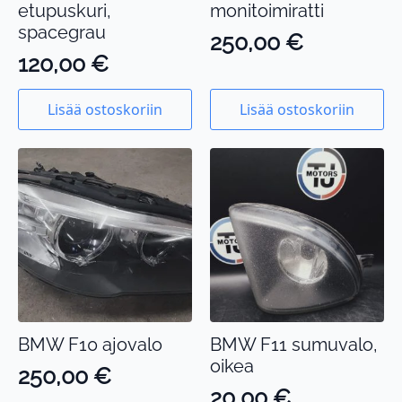
etupuskuri,
monitoimiratti
spacegrau
250,00
€
120,00
€
Lisää ostoskoriin
Lisää ostoskoriin
BMW F10 ajovalo
BMW F11 sumuvalo,
oikea
250,00
€
20,00
€