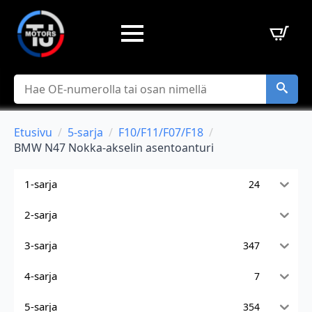
Hae
Etusivu
5-sarja
F10/F11/F07/F18
BMW N47 Nokka-akselin asentoanturi
1-sarja
24
2-sarja
3-sarja
347
4-sarja
7
5-sarja
354