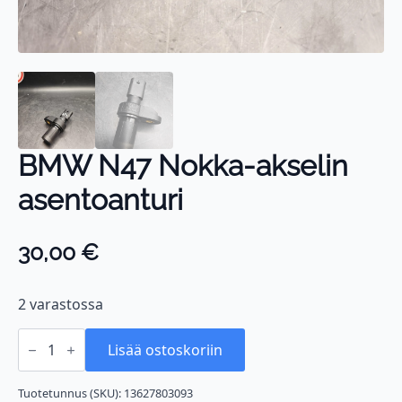
BMW N47 Nokka-akselin
asentoanturi
30,00
€
2 varastossa
BMW
N47
Lisää ostoskoriin
Nokka-
akselin
asentoanturi
Tuotetunnus (SKU):
13627803093