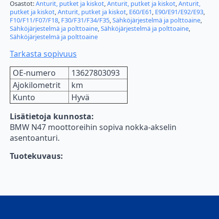
määrä
Osastot:
Anturit, putket ja kiskot
,
Anturit, putket ja kiskot
,
Anturit,
putket ja kiskot
,
Anturit, putket ja kiskot
,
E60/E61
,
E90/E91/E92/E93
,
F10/F11/F07/F18
,
F30/F31/F34/F35
,
Sähköjärjestelmä ja polttoaine
,
Sähköjärjestelmä ja polttoaine
,
Sähköjärjestelmä ja polttoaine
,
Sähköjärjestelmä ja polttoaine
Tarkasta sopivuus
OE-numero
13627803093
Ajokilometrit
km
Kunto
Hyvä
Lisätietoja kunnosta:
BMW N47 moottoreihin sopiva nokka-akselin
asentoanturi.
Tuotekuvaus: