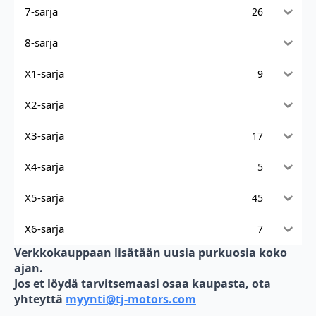
7-sarja
26
8-sarja
X1-sarja
9
X2-sarja
X3-sarja
17
X4-sarja
5
X5-sarja
45
X6-sarja
7
Verkkokauppaan lisätään uusia purkuosia koko
ajan.
Jos et löydä tarvitsemaasi osaa kaupasta, ota
yhteyttä
myynti@tj-motors.com