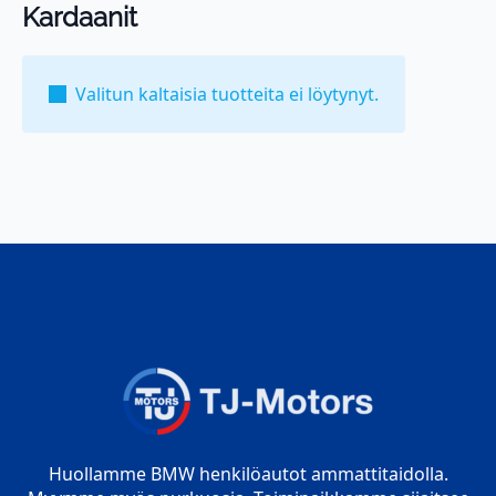
Kardaanit
Valitun kaltaisia tuotteita ei löytynyt.
Huollamme BMW henkilöautot ammattitaidolla.