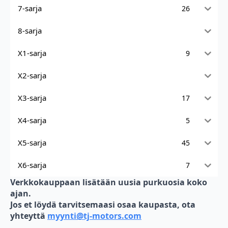
7-sarja
26
8-sarja
X1-sarja
9
X2-sarja
X3-sarja
17
X4-sarja
5
X5-sarja
45
X6-sarja
7
Verkkokauppaan lisätään uusia purkuosia koko
ajan.
Jos et löydä tarvitsemaasi osaa kaupasta, ota
yhteyttä
myynti@tj-motors.com