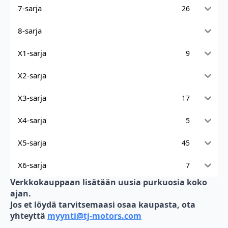
7-sarja
26
8-sarja
X1-sarja
9
X2-sarja
X3-sarja
17
X4-sarja
5
X5-sarja
45
X6-sarja
7
Verkkokauppaan lisätään uusia purkuosia koko
ajan.
Jos et löydä tarvitsemaasi osaa kaupasta, ota
yhteyttä
myynti@tj-motors.com