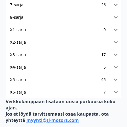
7-sarja
26
8-sarja
X1-sarja
9
X2-sarja
X3-sarja
17
X4-sarja
5
X5-sarja
45
X6-sarja
7
Verkkokauppaan lisätään uusia purkuosia koko
ajan.
Jos et löydä tarvitsemaasi osaa kaupasta, ota
yhteyttä
myynti@tj-motors.com