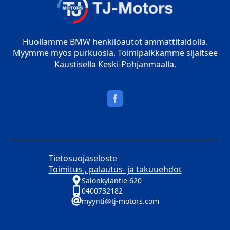
Huollamme BMW henkilöautot ammattitaidolla.
Myymme myös purkuosia. Toimipaikkamme sijaitsee
Kaustisella Keski-Pohjanmaalla.
Tietosuojaseloste
Toimitus-, palautus- ja takuuehdot
Salonkyläntie 620
0400732182
myynti@tj-motors.com