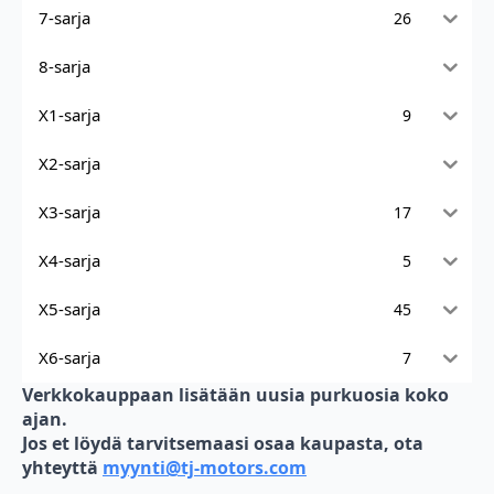
7-sarja
26
8-sarja
X1-sarja
9
X2-sarja
X3-sarja
17
X4-sarja
5
X5-sarja
45
X6-sarja
7
Verkkokauppaan lisätään uusia purkuosia koko
ajan.
Jos et löydä tarvitsemaasi osaa kaupasta, ota
yhteyttä
myynti@tj-motors.com