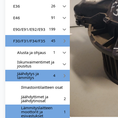
E36
26
E46
91
E90/E91/E92/E93
199
F30/F31/F34/F35
45
Alusta ja ohjaus
1
Iskunvaimentimet ja
jousitus
Jäähdytys ja
4
lämmitys
Ilmastointilaitteen osat
Jäähdyttimet ja
2
jäähdytinosat
Lämmityslaitteen
moottorit ja
1
esivastukset