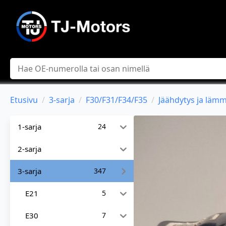
Hae
Etusivu
3-sarja
F30/F31/F34/F35
Jäähdytys ja lämm
1-sarja
24
2-sarja
3-sarja
347
E21
5
E30
7