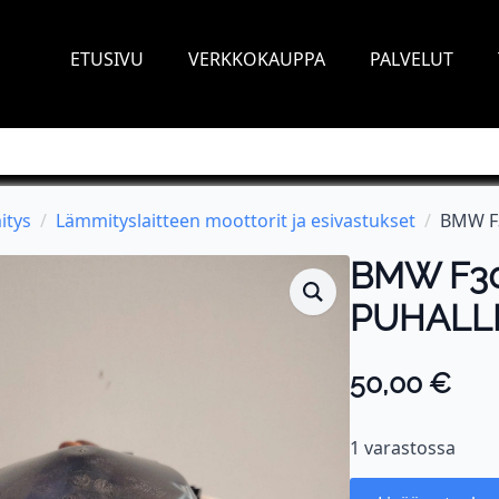
ETUSIVU
VERKKOKAUPPA
PALVELUT
itys
Lämmityslaitteen moottorit ja esivastukset
BMW F
BMW F3
PUHALL
50,00
€
1 varastossa