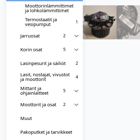
Moottorinlämmittimet
ja lohkolämmittimet
Termostaatit ja
1
vesipumput
Jarruosat
2
Korin osat
5
Lasinpesurit ja säiliöt
2
Lasit, nostajat, vivustot
4
ja moottorit
Mittarit ja
5
ohjainlaitteet
Moottorit ja osat
2
Muut
Pakoputket ja tarvikkeet