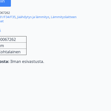
iin
067262
31/F34/F35
,
Jäähdytys ja lämmitys
,
Lämmityslaitteen
set
s
00067262
km
Kohtalainen
nosta:
Ilman esivastusta.