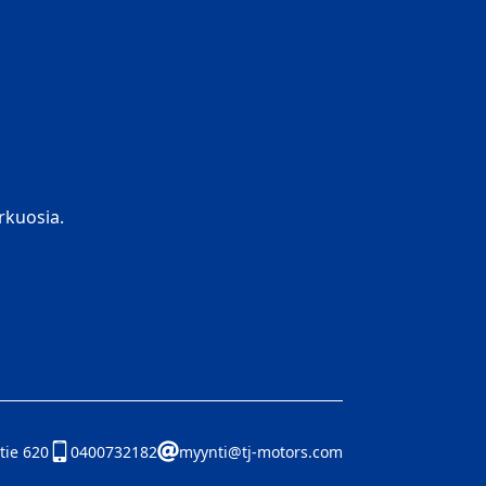
kuosia.
tie 620
0400732182
myynti@tj-motors.com