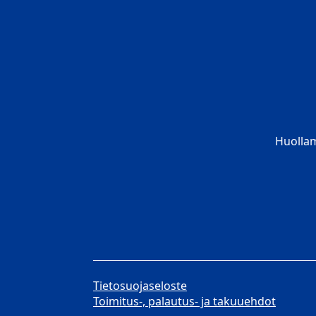
Huolla
Tietosuojaseloste
Toimitus-, palautus- ja takuuehdot