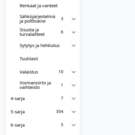
Renkaat ja vanteet
Sähköjärjestelmä
3
ja polttoaine
Sisusta ja
6
turvalaitteet
Sytytys ja hehkutus
Tuulilasit
Valaistus
10
Voimansiirto ja
1
vaihteisto
4-sarja
7
5-sarja
354
6-sarja
5