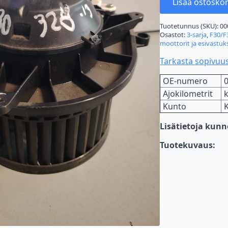
Lisää ostoskor
Tuotetunnus (SKU):
00
Osastot:
3-sarja
,
F30/F
moottorit ja esivastuk
Tarkasta sopivuu
OE-numero
Ajokilometrit
Kunto
Lisätietoja kun
Tuotekuvaus: