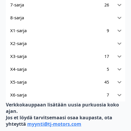
7-sarja
26
8-sarja
X1-sarja
9
X2-sarja
X3-sarja
17
X4-sarja
5
X5-sarja
45
X6-sarja
7
Verkkokauppaan lisätään uusia purkuosia koko
ajan.
Jos et löydä tarvitsemaasi osaa kaupasta, ota
yhteyttä
myynti@tj-motors.com