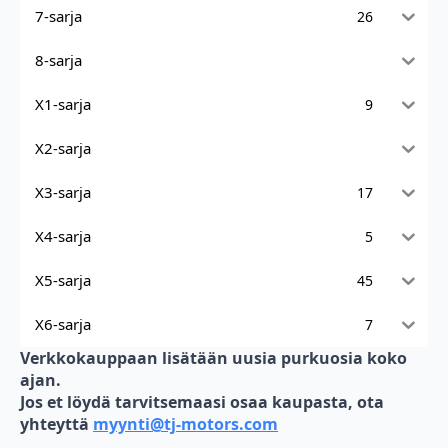
7-sarja
26
8-sarja
X1-sarja
9
X2-sarja
X3-sarja
17
X4-sarja
5
X5-sarja
45
X6-sarja
7
Verkkokauppaan lisätään uusia purkuosia koko
ajan.
Jos et löydä tarvitsemaasi osaa kaupasta, ota
yhteyttä
myynti@tj-motors.com