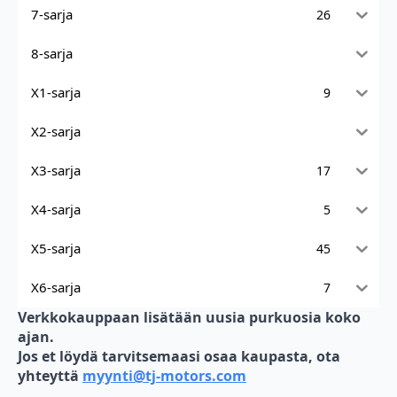
7-sarja
26
8-sarja
X1-sarja
9
X2-sarja
X3-sarja
17
X4-sarja
5
X5-sarja
45
X6-sarja
7
Verkkokauppaan lisätään uusia purkuosia koko
ajan.
Jos et löydä tarvitsemaasi osaa kaupasta, ota
yhteyttä
myynti@tj-motors.com