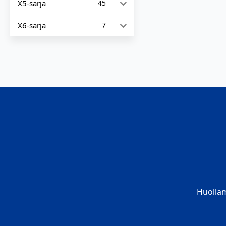
X5-sarja
45
X6-sarja
7
Huolla