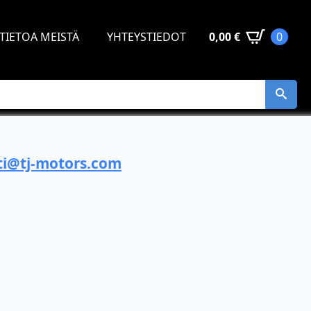
TIETOA MEISTÄ
YHTEYSTIEDOT
0,00
€
0
i@tj-motors.com