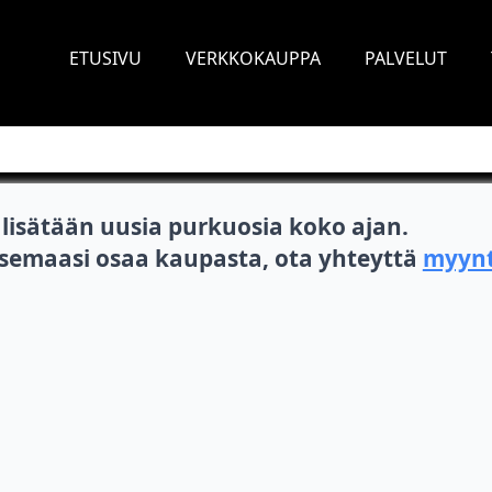
ETUSIVU
VERKKOKAUPPA
PALVELUT
isätään uusia purkuosia koko ajan.
itsemaasi osaa kaupasta, ota yhteyttä
myynt