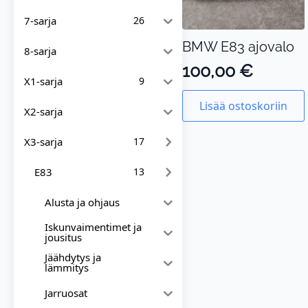
7-sarja
26
BMW E83 ajovalo
8-sarja
100,00
€
X1-sarja
9
Lisää ostoskoriin
X2-sarja
X3-sarja
17
E83
13
Alusta ja ohjaus
Iskunvaimentimet ja
jousitus
Jäähdytys ja
lämmitys
Jarruosat