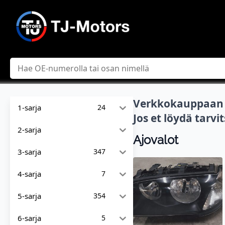
Hae
Verkkokauppaan l
1-sarja
24
Jos et löydä tarv
2-sarja
Ajovalot
3-sarja
347
4-sarja
7
5-sarja
354
6-sarja
5