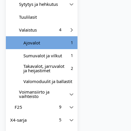
Sytytys ja hehkutus
Tuulilasit
Valaistus
4
Ajovalot
1
Sumuvalot ja vilkut
1
Takavalot, jarruvalot
2
ja heijastimet
Valomoduulit ja ballastit
Voimansiirto ja
vaihteisto
F25
9
X4-sarja
5