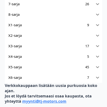
7-sarja
26
8-sarja
X1-sarja
9
X2-sarja
X3-sarja
17
X4-sarja
5
X5-sarja
45
X6-sarja
7
Verkkokauppaan lisätään uusia purkuosia koko
ajan.
Jos et löydä tarvitsemaasi osaa kaupasta, ota
yhteyttä
myynti@tj-motors.com