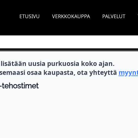
ETUSIVU
VERKKOKAUPPA
PALVELUT
isätään uusia purkuosia koko ajan.
itsemaasi osaa kaupasta, ota yhteyttä
myynt
a -tehostimet