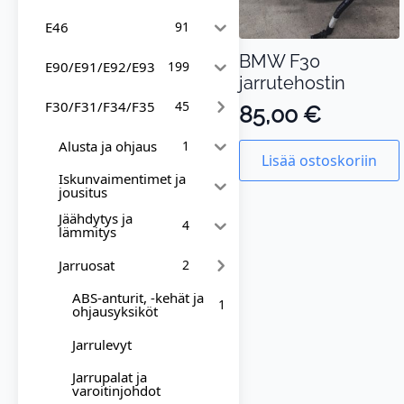
E46
91
BMW F30
E90/E91/E92/E93
199
jarrutehostin
F30/F31/F34/F35
45
85,00
€
Alusta ja ohjaus
1
Lisää ostoskoriin
Iskunvaimentimet ja
jousitus
Jäähdytys ja
4
lämmitys
Jarruosat
2
ABS-anturit, -kehät ja
1
ohjausyksiköt
Jarrulevyt
Jarrupalat ja
varoitinjohdot