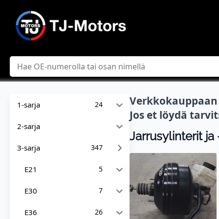
Hae
Verkkokauppaan l
1-sarja
24
Jos et löydä tarv
2-sarja
Jarrusylinterit j
3-sarja
347
E21
5
E30
7
E36
26