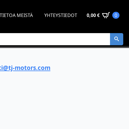
TIETOA MEISTÄ
YHTEYSTIEDOT
0,00
€
0
i@tj-motors.com