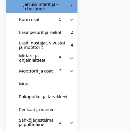
Jarrusylinterit ja -
1
tehostimet
Korin osat
5
Lasinpesurit ja säiliöt
2
Lasit, nostajat, vivustot
4
ja moottorit
Mittarit ja
5
ohjainlaitteet
Moottorit ja osat
2
Muut
Pakoputket ja tarvikkeet
Renkaat ja vanteet
Sähköjärjestelmä
3
ja polttoaine