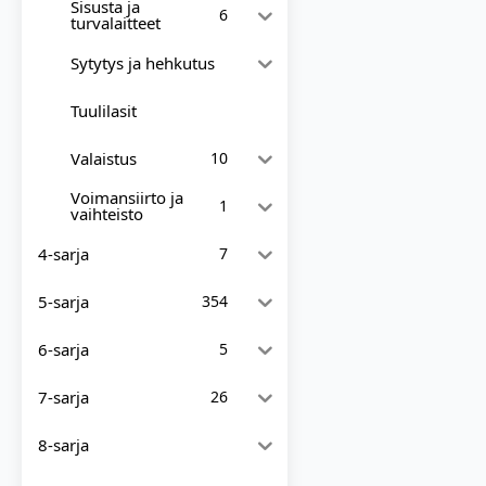
Sisusta ja
6
turvalaitteet
Sytytys ja hehkutus
Tuulilasit
Valaistus
10
Voimansiirto ja
1
vaihteisto
4-sarja
7
5-sarja
354
6-sarja
5
7-sarja
26
8-sarja