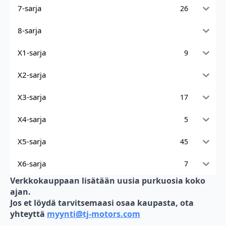
7-sarja
26
8-sarja
X1-sarja
9
X2-sarja
X3-sarja
17
X4-sarja
5
X5-sarja
45
X6-sarja
7
Verkkokauppaan lisätään uusia purkuosia koko
ajan.
Jos et löydä tarvitsemaasi osaa kaupasta, ota
yhteyttä
myynti@tj-motors.com