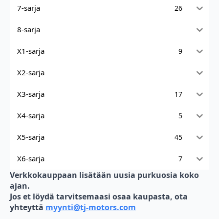
7-sarja
26
8-sarja
X1-sarja
9
X2-sarja
X3-sarja
17
X4-sarja
5
X5-sarja
45
X6-sarja
7
Verkkokauppaan lisätään uusia purkuosia koko
ajan.
Jos et löydä tarvitsemaasi osaa kaupasta, ota
yhteyttä
myynti@tj-motors.com