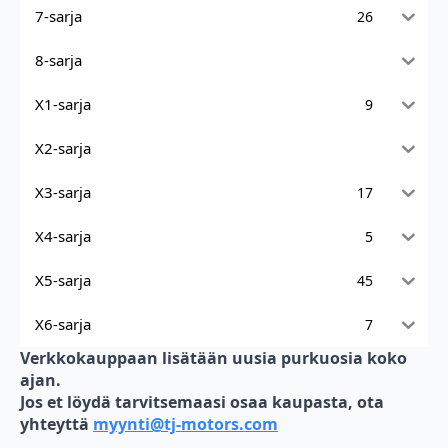
7-sarja
26
8-sarja
X1-sarja
9
X2-sarja
X3-sarja
17
X4-sarja
5
X5-sarja
45
X6-sarja
7
Verkkokauppaan lisätään uusia purkuosia koko
ajan.
Jos et löydä tarvitsemaasi osaa kaupasta, ota
yhteyttä
myynti@tj-motors.com