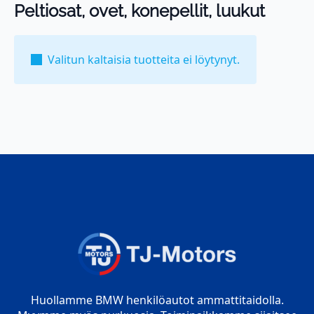
Peltiosat, ovet, konepellit, luukut
Valitun kaltaisia tuotteita ei löytynyt.
Huollamme BMW henkilöautot ammattitaidolla.