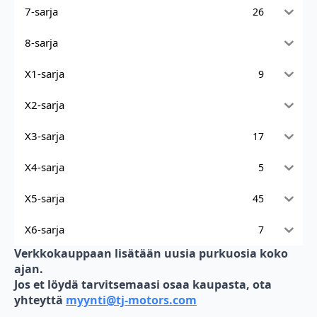
7-sarja
26
8-sarja
X1-sarja
9
X2-sarja
X3-sarja
17
X4-sarja
5
X5-sarja
45
X6-sarja
7
Verkkokauppaan lisätään uusia purkuosia koko
ajan.
Jos et löydä tarvitsemaasi osaa kaupasta, ota
yhteyttä
myynti@tj-motors.com