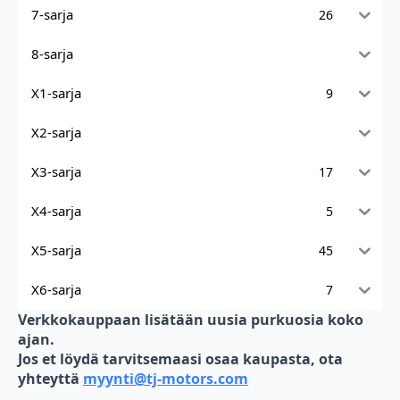
7-sarja
26
8-sarja
X1-sarja
9
X2-sarja
X3-sarja
17
X4-sarja
5
X5-sarja
45
X6-sarja
7
Verkkokauppaan lisätään uusia purkuosia koko
ajan.
Jos et löydä tarvitsemaasi osaa kaupasta, ota
yhteyttä
myynti@tj-motors.com