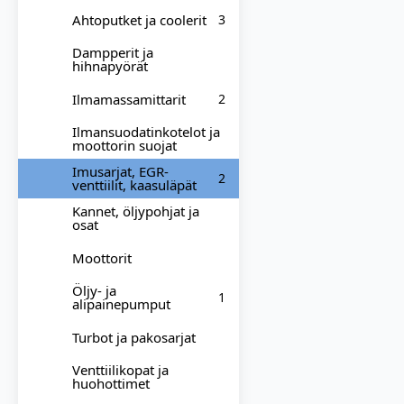
Ahtoputket ja coolerit
3
Dampperit ja
hihnapyörät
Ilmamassamittarit
2
Ilmansuodatinkotelot ja
moottorin suojat
Imusarjat, EGR-
2
venttiilit, kaasuläpät
Kannet, öljypohjat ja
osat
Moottorit
Öljy- ja
1
alipainepumput
Turbot ja pakosarjat
Venttiilikopat ja
huohottimet