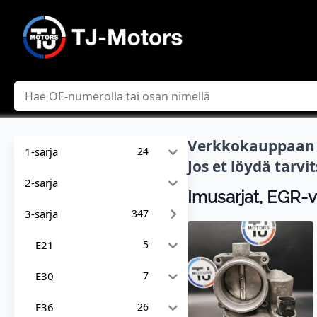
Hae
Verkkokauppaan l
1-sarja
24
Jos et löydä tarv
2-sarja
Imusarjat, EGR-ve
3-sarja
347
E21
5
E30
7
E36
26