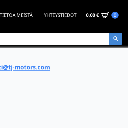
TIETOA MEISTÄ
YHTEYSTIEDOT
0,00
€
0
i@tj-motors.com