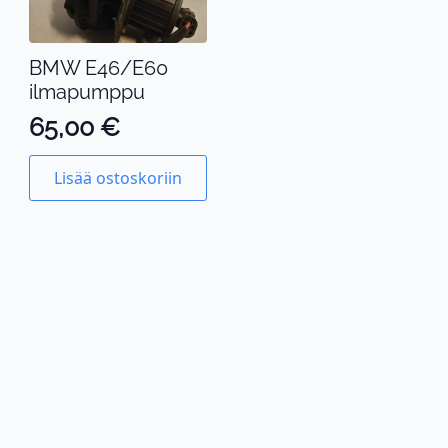
BMW E46/E60
ilmapumppu
65,00
€
Lisää ostoskoriin