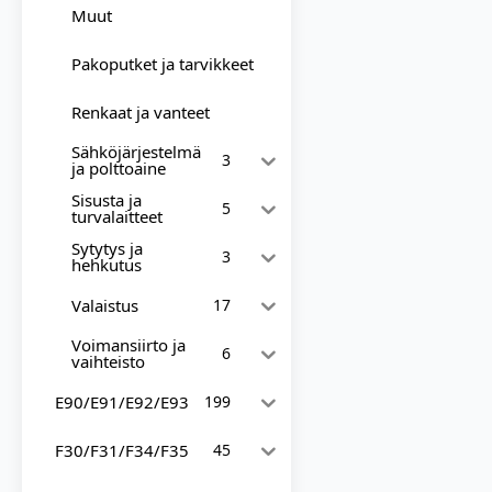
Muut
Pakoputket ja tarvikkeet
Renkaat ja vanteet
Sähköjärjestelmä
3
ja polttoaine
Sisusta ja
5
turvalaitteet
Sytytys ja
3
hehkutus
Valaistus
17
Voimansiirto ja
6
vaihteisto
E90/E91/E92/E93
199
F30/F31/F34/F35
45