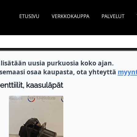
ETUSIVU
VERKKOKAUPPA
PALVELUT
isätään uusia purkuosia koko ajan.
itsemaasi osaa kaupasta, ota yhteyttä
myynt
nttiilit, kaasuläpät