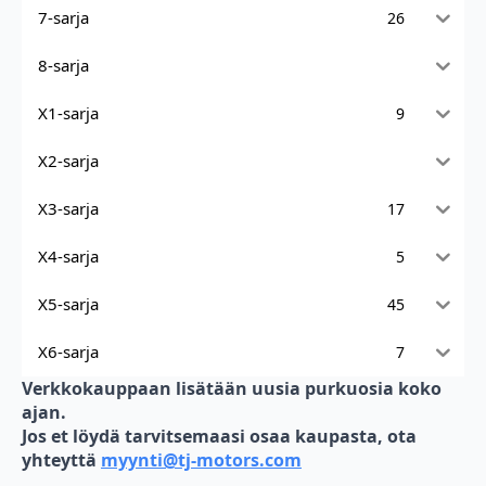
7-sarja
26
8-sarja
X1-sarja
9
X2-sarja
X3-sarja
17
X4-sarja
5
X5-sarja
45
X6-sarja
7
Verkkokauppaan lisätään uusia purkuosia koko
ajan.
Jos et löydä tarvitsemaasi osaa kaupasta, ota
yhteyttä
myynti@tj-motors.com